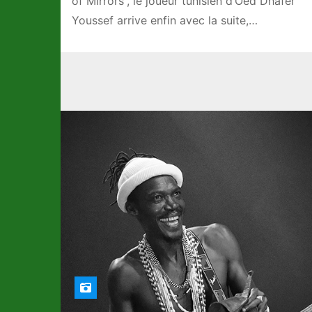
of Mirrors”, le joueur tunisien d’Oed Dhafer
Youssef arrive enfin avec la suite,…