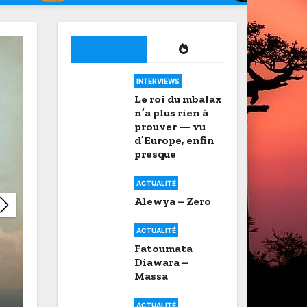
ACTUALITÉ
INTERVIEWS
INTERVIEWS
Le roi du mbalax
n’a plus rien à
prouver — vu
d’Europe, enfin
presque
ACTUALITÉ
Alewya – Zero
ACTUALITÉ
Fatoumata
Diawara –
Didier Awadi, le doyen qui
Massa
ACTUALITÉ