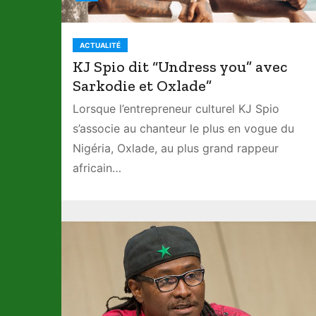
Amaarae –
Black Star
ACTUALITÉ
KJ Spio dit “Undress you” avec
Sarkodie et Oxlade”
Ndakhté Lo
– Live
Lorsque l’entrepreneur culturel KJ Spio
Performanc
s’associe au chanteur le plus en vogue du
e
Nigéria, Oxlade, au plus grand rappeur
africain…
Alpha
Blondy –
Rise