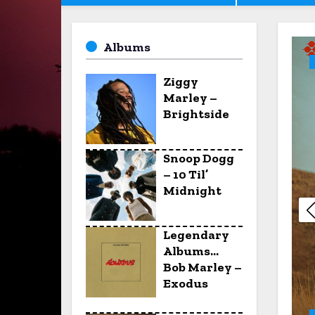
Albums
Ziggy
Marley –
Brightside
Snoop Dogg
– 10 Til’
Midnight
Legendary
Albums…
Bob Marley –
Exodus