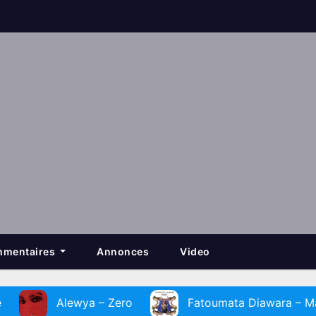
mentaires
Annonces
Video
ewya – Zero
Fatoumata Diawara – Massa