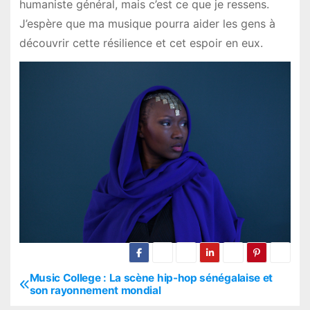
humaniste général, mais c’est ce que je ressens.
J’espère que ma musique pourra aider les gens à
découvrir cette résilience et cet espoir en eux.
Music College : La scène hip-hop sénégalaise et
P
son rayonnement mondial