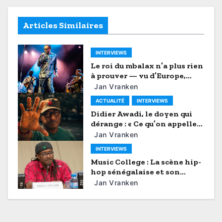
o
s
Articles Similaires
t
INTERVIEWS
n
Le roi du mbalax n’a plus rien
à prouver — vu d’Europe,
a
enfin presque
Jan Vranken
v
ACTUALITÉ
INTERVIEWS
Didier Awadi, le doyen qui
i
dérange : « Ce qu’on appelle
aujourd’hui panafricanisme,
Jan Vranken
g
c’est souvent du
INTERVIEWS
nationalisme »
a
Music College : La scène hip-
hop sénégalaise et son
t
rayonnement mondial
Jan Vranken
i
o