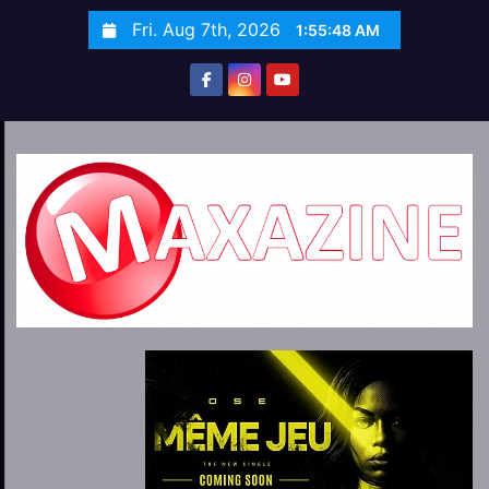
S
Fri. Aug 7th, 2026
1:55:50 AM
k
i
p
t
o
c
o
n
t
e
n
t