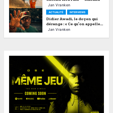
v
Jan Vranken
i
ACTUALITÉ
INTERVIEWS
Didier Awadi, le doyen qui
g
dérange : « Ce qu’on appelle
aujourd’hui panafricanisme,
Jan Vranken
a
c’est souvent du
nationalisme »
t
i
o
n