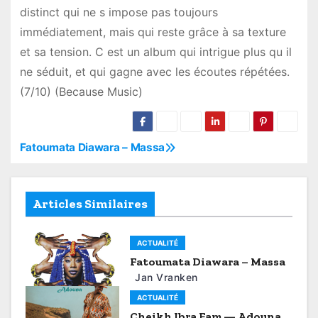
distinct qui ne s impose pas toujours
immédiatement, mais qui reste grâce à sa texture
et sa tension. C est un album qui intrigue plus qu il
ne séduit, et qui gagne avec les écoutes répétées.
(7/10) (Because Music)
Fatoumata Diawara – Massa
P
o
Articles Similaires
s
t
ACTUALITÉ
Fatoumata Diawara – Massa
n
Jan Vranken
a
ACTUALITÉ
Cheikh Ibra Fam — Adouna