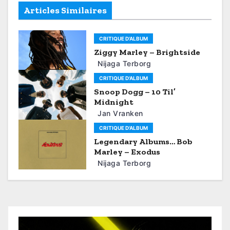
s
Articles Similaires
t
CRITIQUE D'ALBUM
n
Ziggy Marley – Brightside
a
Nijaga Terborg
CRITIQUE D'ALBUM
v
Snoop Dogg – 10 Til’
Midnight
i
Jan Vranken
g
CRITIQUE D'ALBUM
Legendary Albums… Bob
a
Marley – Exodus
Nijaga Terborg
t
i
o