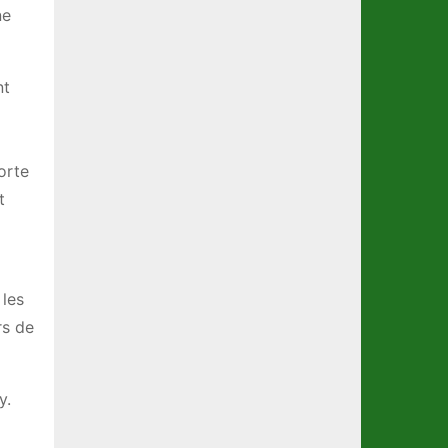
ne
nt
orte
t
 les
rs de
y.