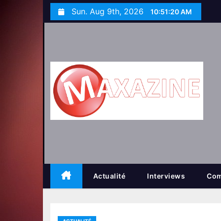
S
Sun. Aug 9th, 2026
10:51:21 AM
k
i
p
t
o
c
o
n
t
e
n
t
Actualité
Interviews
Com