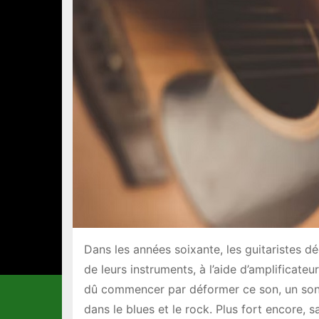
Dans les années soixante, les guitaristes dé
de leurs instruments, à l’aide d’amplificateu
dû commencer par déformer ce son, un son 
dans le blues et le rock. Plus fort encore, 