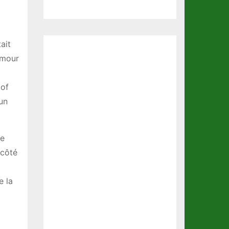
ait
lmour
 of
un
ne
 côté
e la