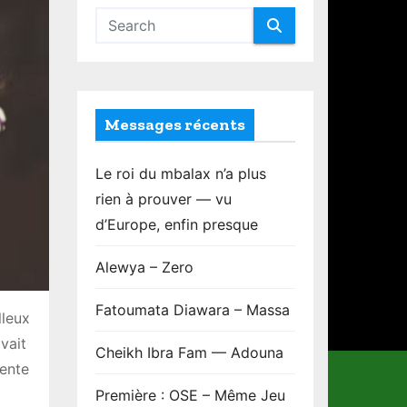
Messages récents
Le roi du mbalax n’a plus
rien à prouver — vu
d’Europe, enfin presque
Alewya – Zero
Fatoumata Diawara – Massa
lleux
vait
Cheikh Ibra Fam — Adouna
nente
Première : OSE – Même Jeu