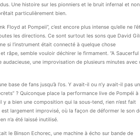
s. Une histoire sur les pionniers et le bruit infernal et non
rêtait particulièrement bien.
 Floyd at Pompeii”, c’est encore plus intense qu’elle ne l’ét
outes les directions. Ce sont surtout les sons que David Gi
me si l’instrument était connecté à quelque chose
ce et râpe, semble vouloir déchirer le firmament. “A Saucerful
 audacieuse, une improvisation de plusieurs minutes avec 
 base de fans jusqu’à l’os. Y avait-il ou n’y avait-il pas u
Secrets” ? Quiconque place la performance live de Pompéi à
l y a bien une composition qui la sous-tend, rien n’est fait
r est largement improvisé, où la façon de déformer le son d
 n’a été laissé inutilisé.
 était le Binson Echorec, une machine à écho sur bande de