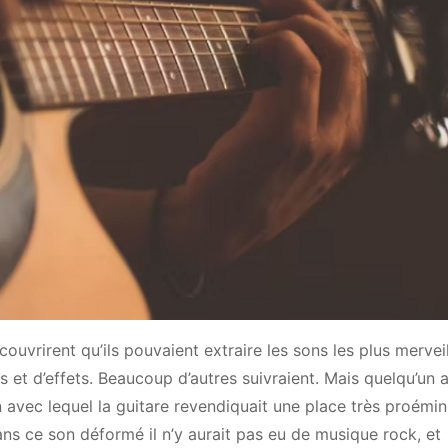
couvrirent qu’ils pouvaient extraire les sons les plus mervei
rs et d’effets. Beaucoup d’autres suivraient. Mais quelqu’un a
avec lequel la guitare revendiquait une place très proémi
sans ce son déformé il n’y aurait pas eu de musique rock, et