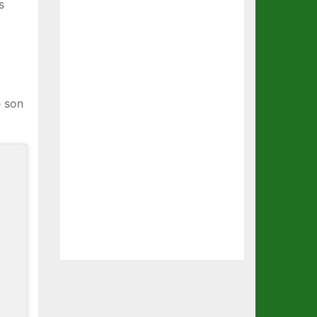
s
e son