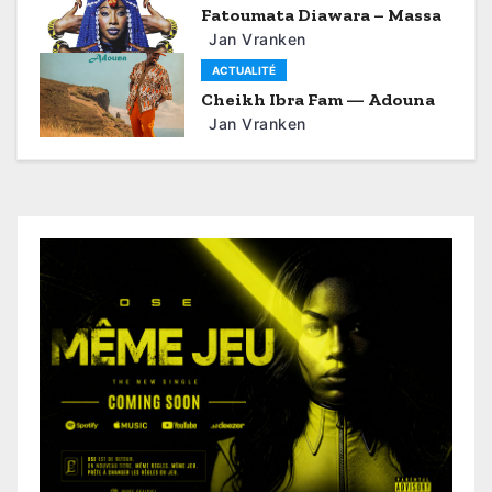
i
Fatoumata Diawara – Massa
Jan Vranken
g
ACTUALITÉ
a
Cheikh Ibra Fam — Adouna
Jan Vranken
t
i
o
n