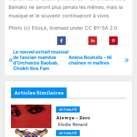
Bamako ne seront plus jamais les mêmes, mais la
musique et le souvenir continueront à vivre.
Photo (c) Elios.k, licensed under CC BY-SA 2.0
Le nouvel extrait musical
P
de l’ancien membre
Amine Bouhafa – Ni
d’Orchestra Baobab,
chaînes ni maîtres
o
Cheikh Ibra Fam
s
t
Articles Similaires
n
ACTUALITÉ
a
Alewya – Zero
Elodie Renard
v
ACTUALITÉ